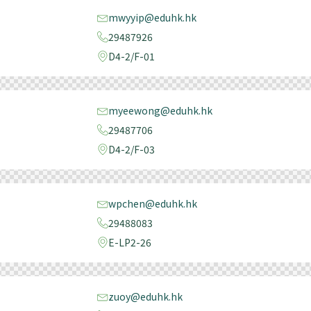
mwyyip@eduhk.hk
29487926
D4-2/F-01
myeewong@eduhk.hk
29487706
D4-2/F-03
wpchen@eduhk.hk
29488083
E-LP2-26
zuoy@eduhk.hk