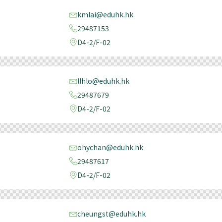
kmlai@eduhk.hk
29487153
D4-2/F-02
llhlo@eduhk.hk
29487679
D4-2/F-02
ohychan@eduhk.hk
29487617
D4-2/F-02
cheungst@eduhk.hk