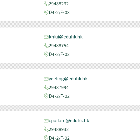
29488232
D4-2/F-03
khlui@eduhk.hk
29488754
D4-2/F-02
yeeling@eduhk.hk
29487994
D4-2/F-02
cpuilam@eduhk.hk
29488932
D4-2/F-02