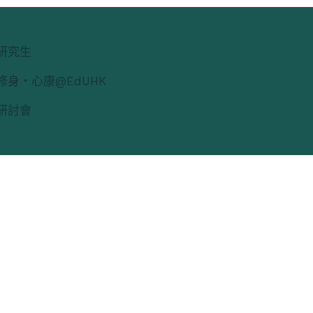
研究生
修身・心康@EdUHK
研討會