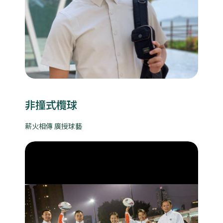
非撞式欖球
薪火相傳 廣授球藝