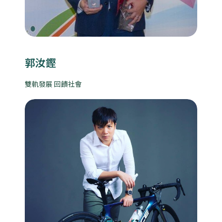
郭汝鏗
雙軌發展 回饋社會