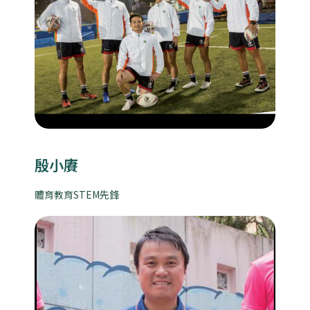
殷小賡
體育教育STEM先鋒