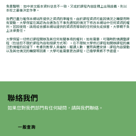
免責聲明︰ 如中英文版本資料信息不一致，又或於課程內容詮釋上出現歧義，則以
本校之最後決定作準。
我們已盡力確保本網站所提供之資訊的準確性。由於課程資訊可能因情況之轉變而時
有變動，大學保留在其認為合適及在不事先通知的情況下修改本網站中任何資訊的權
利。若因使用、誤用或依據本網站提供的資訊而導致的任何損失或損害，大學概不負
上法律責任。
大學保留一切修訂課程開辦及其任何有關事項的權利，如有需要，可隨時酌情調整課
程（包括但不限於課程內容和授課方式等）。在不限制大學修訂課程和開辦課程的廣
泛酌情權的前提下，考慮到教學人員編制、報讀人數、實際具體安排、課程內容變動
以及其他情況的轉變等因素，大學可能需要更改課程。已繳學費將不予退還。
聯絡我們
如果您對我們部門有任何疑問，請與我們聯絡。
一般查詢