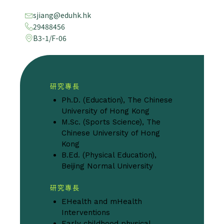
sjiang@eduhk.hk
29488456
B3-1/F-06
研究專長
Ph.D. (Education), The Chinese
University of Hong Kong
M.Sc. (Sports Science), The
Chinese University of Hong
Kong
B.Ed. (Physical Education),
Beijing Normal University
研究專長
EHealth and mHealth
Interventions
Early childhood physical