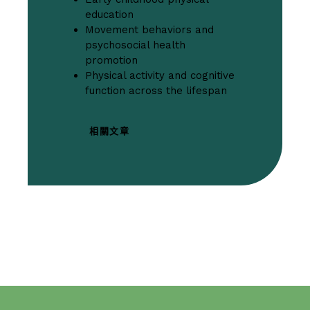
education
Movement behaviors and
psychosocial health
promotion
Physical activity and cognitive
function across the lifespan
相關文章