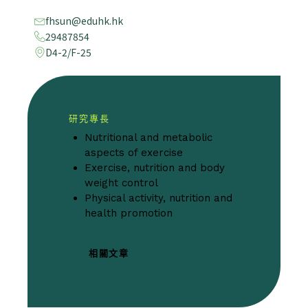
fhsun@eduhk.hk
29487854
D4-2/F-25
研究專長
Nutritional and metabolic
aspects of exercise
Exercise, nutrition and body
weight control
Physical activity, nutrition and
health promotion
相關文章