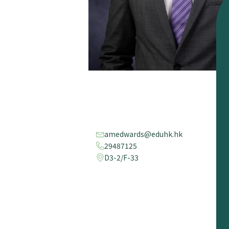
amedwards@eduhk.hk
29487125
D3-2/F-33