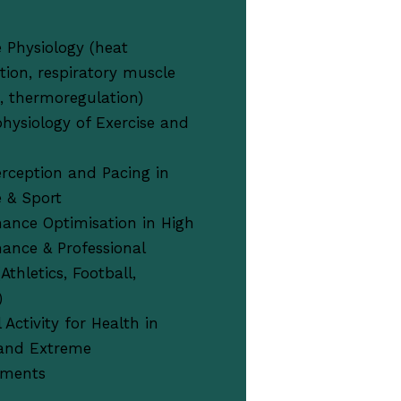
e Physiology (heat
tion, respiratory muscle
g, thermoregulation)
hysiology of Exercise and
rception and Pacing in
e & Sport
ance Optimisation in High
ance & Professional
Athletics, Football,
)
 Activity for Health in
 and Extreme
nments