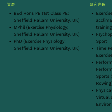
資歷
研究專長
BEd Hons PE (1st Class PE;
Exercis
Sheffield Hallam University, UK)
acclima
MPhil (Exercise Physiology;
trainin
Sheffield Hallam University, UK)
Psychop
PhD (Exercise Physiology;
Sport
Sheffield Hallam University, UK)
Time Pe
Exercis
Perform
Perform
Sports (
Rowing
Physical
Virtual
Enviro