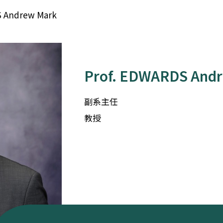
S Andrew Mark
Prof. EDWARDS And
副系主任
教授