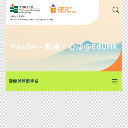
Header – 修身・心康@EdUHK
健康與體育學系