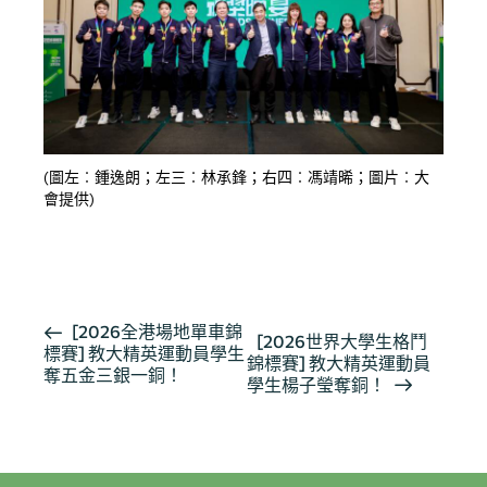
(圖左︰鍾逸朗；左三︰林承鋒；右四︰馮靖晞；圖片︰大
會提供)
按此瀏覽有關報導
活
[2026全港場地單車錦
[2026世界大學生格鬥
標賽] 教大精英運動員學生
動
錦標賽] 教大精英運動員
奪五金三銀一銅！
导
學生楊子瑩奪銅！
航