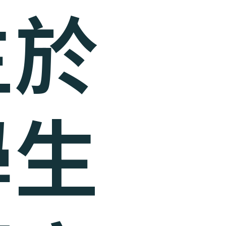
生於
學生