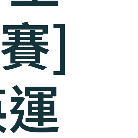
賽]
英運