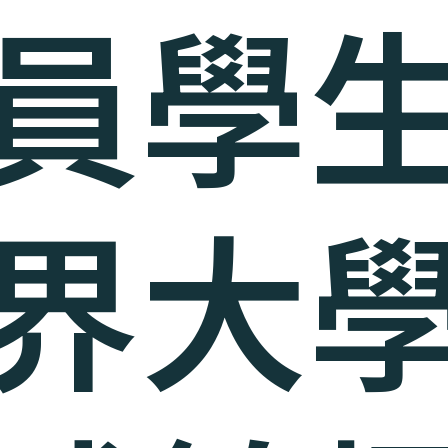
員學
界大