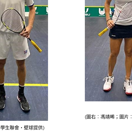
(圖右︰馮靖晞；圖片
學生聯會‧壁球提供)