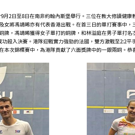
標賽於9月2日至8日在南非約翰內斯堡舉行。三位在教大修讀健
及女將馮靖晞亦有代表香港出戰。在首三日的單打賽事中，
銅牌，馮靖晞獲得女子單打的銅牌，和林溢庭在男子單打名
成功殺入決賽。港隊迎戰實力強勁的法國，雙方激戰至2:2
在本次錦標賽中，為港隊貢獻了六面獎牌中的一銀兩銅。恭