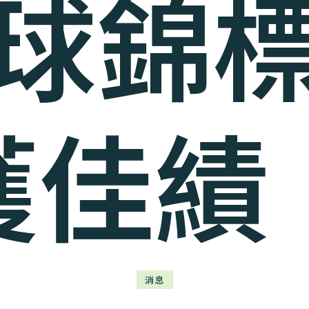
球錦
獲佳績
消息