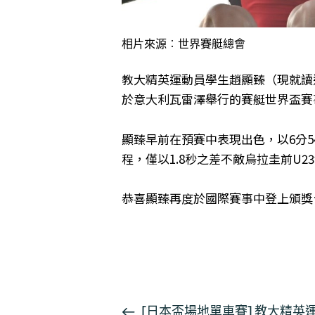
相片來源︰世界賽艇總會
教大精英運動員學生趙顯臻（現就讀運
於意大利瓦雷澤舉行的賽艇世界盃賽
顯臻早前在預賽中表現出色，以6分54
程，僅以1.8秒之差不敵烏拉圭前U
恭喜顯臻再度於國際賽事中登上頒獎
按此瀏覽有關報導
[日本盃場地單車賽] 教大精英