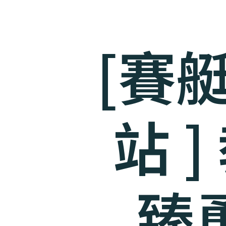
[賽
站 
臻