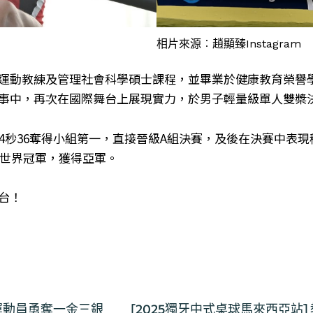
相片來源︰趙顯臻Instagram
動教練及管理社會科學碩士課程，並畢業於健康教育榮譽學士
事中，再次在國際舞台上展現實力，於男子輕量級單人雙槳
秒36奪得小組第一，直接晉級A組決賽，及後在決賽中表現穩定
23世界冠軍，獲得亞軍。
台！
運動員勇奪一金三銀
[2025獨牙中式桌球馬來西亞站