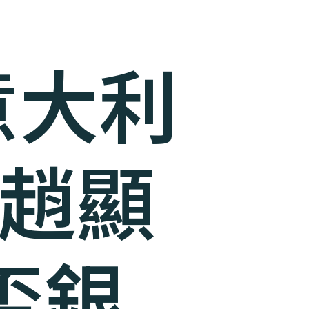
意大利
生趙顯
盃銀