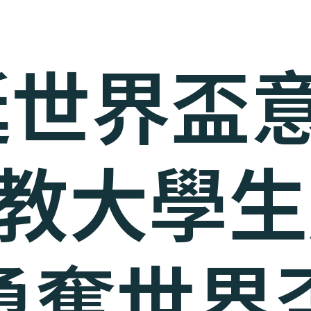
艇世界盃
] 教大學
勇奪世界