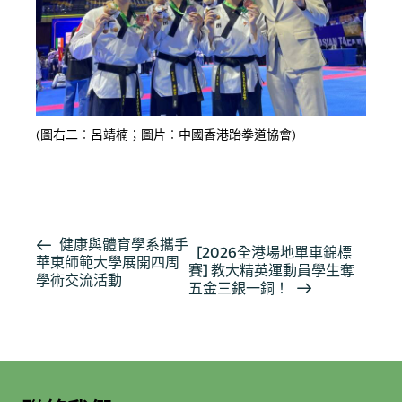
(圖右二︰呂靖楠；圖片︰中國香港跆拳道協會)
按此瀏覽有關報導
活
健康與體育學系攜手
[2026全港場地單車錦標
華東師範大學展開四周
動
賽] 教大精英運動員學生奪
學術交流活動
导
五金三銀一銅！
航