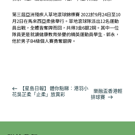
第三屆亞洲殘疾人草地滾球錦標賽 2022於9月24日至10
月2日在馬來西亞柔佛舉行。草地滾球隊派出12名運動
員出戰，全體皆奪牌而回，共得3金6銀2銅。其中一位
隊員更是就讀健康教育榮譽的精英運動員學生 - 郭永，
他於男子B4級個人賽勇奪銀牌。
按此瀏覽有關報導
活
【星島日報】 體你點睇︰港羽小
樂融盃香港輕
花吳芷柔「止柔」放異彩
動
排球賽
导
航