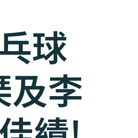
乒乓球
琹及李
佳績!