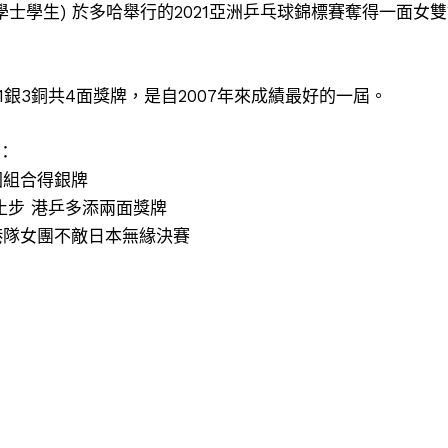
學士學生) 於多哈舉行的2021亞洲乒乓球錦標賽奪得一面
銀3銅共4面獎牌，是自2007年來成績最好的一屆。
：
國組合得銀牌
止步 港乒多添兩面獎牌
港隊女團不敵日本無緣決賽