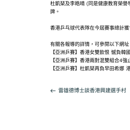
杜凱琹及李皓晴 (同是健康教育榮譽
牌。
香港乒乓球代表隊在今屆賽事總計獲1
有關各報導的詳情，可參閱以下網址
【亞洲乒賽】香港女雙飲恨 憾負韓
【亞洲乒賽】香港兩對混雙組合4強
【亞洲乒賽】杜凱琹再負早田希娜 
活
雷雄德博士談香港興建選手村
動
导
航