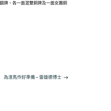
女雙銀牌、各一面混雙銅牌及一面女團銅
為渣馬作好準備 – 雷雄德博士