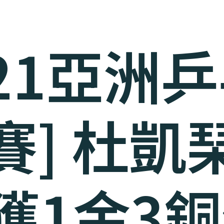
021亞洲
賽] 杜凱
獲1金3銅