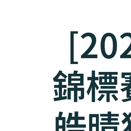
[2
錦標
皓晴