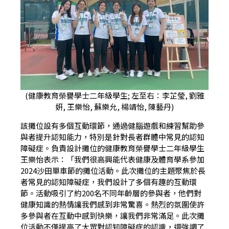
(健康教育榮譽學士二年級學生; 左至右：李芷瑩, 劉雅
妍, 王樂怡, 蘇樂允, 楊靖怡, 陳藝丹)
該攤位設有多個互動環節，通過健腦遊戲和練習幫助參
與者提升認知能力，特別是針對長者群體中常見的認知
障礙症。負責設計攤位的健康教育榮譽學士二年級學生
王樂怡表示：「我們很高興能代表健康及體育學系參加
2024沙田單車節的攤位活動。此次攤位的主題聚焦於長
者常見的認知障礙症，我們設計了多個有趣的互動環
節。活動吸引了約200名不同年齡層的參與者，他們對
健康知識的熱情讓我們感到非常驚喜。熱烈的氛圍使許
多參與者在互動中感到快樂，讓我們非常滿足。此次攤
位活動不僅提高了大眾對認知障礙症的認識，還強調了