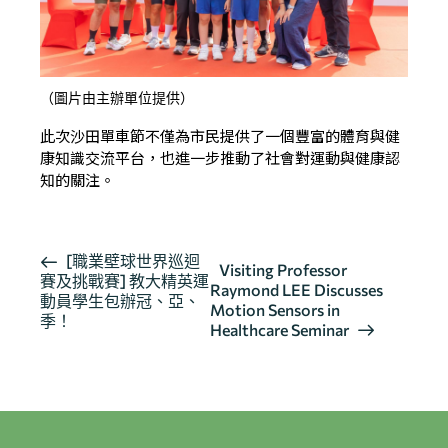
（圖片由主辦單位提供）
此次沙田單車節不僅為市民提供了一個豐富的體育與健
康知識交流平台，也進一步推動了社會對運動與健康認
知的關注。
活
[職業壁球世界巡迴
Visiting Professor
賽及挑戰賽] 教大精英運
動
Raymond LEE Discusses
動員學生包辦冠、亞、
导
Motion Sensors in
季！
Healthcare Seminar
航