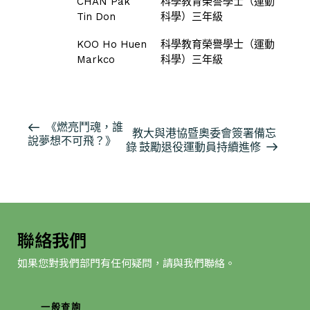
CHAN Pak
科學教育榮譽學士（運動
Tin Don
科學）三年級
KOO Ho Huen
科學教育榮譽學士（運動
Markco
科學）三年級
活
《燃亮鬥魂，誰
教大與港協暨奧委會簽署備忘
說夢想不可飛？》
動
錄 鼓勵退役運動員持續進修
导
航
聯絡我們
如果您對我們部門有任何疑問，請與我們聯絡。
一般查詢