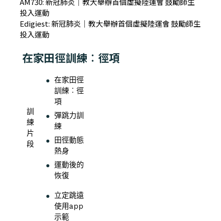
AM730:
新冠肺炎｜教大舉辦首個虛擬陸運會 鼓勵師生
投入運動
Edigiest:
新冠肺炎｜教大舉辦首個虛擬陸運會 鼓勵師生
投入運動
在家田徑訓練︰徑項
在家田徑
訓練︰徑
項
訓
彈跳力訓
練
練
片
田徑動態
段
熱身
運動後的
恢復
立定跳遠
使用app
示範