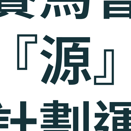
『源
計劃