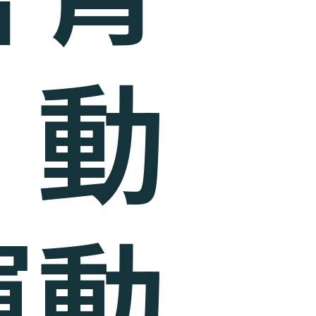
』動
運動