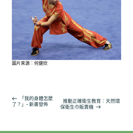
圖片來源︰何健欣
活
「我的身體怎麼
推動正確衛生教育︰天然環
了？」- 新書發佈
動
保衛生巾販賣機
导
航