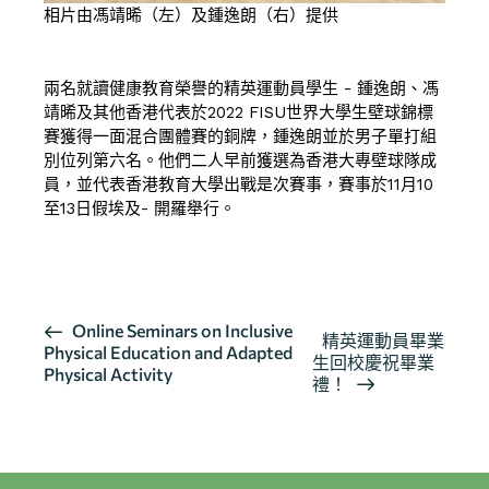
相片由馮靖晞（左）及鍾逸朗（右）提供
兩名就讀健康教育榮譽的精英運動員學生 - 鍾逸朗、馮
靖晞及其他香港代表於2022 FISU世界大學生壁球錦標
賽獲得一面混合團體賽的銅牌，鍾逸朗並於男子單打組
別位列第六名。他們二人早前獲選為香港大專壁球隊成
員，並代表香港教育大學出戰是次賽事，賽事於11月10
至13日假埃及- 開羅舉行。
按此瀏覽有關報導
活
Online Seminars on Inclusive
精英運動員畢業
Physical Education and Adapted
動
生回校慶祝畢業
Physical Activity
导
禮！
航