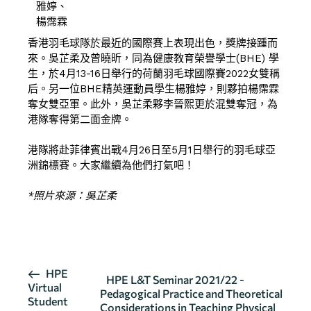
雅婷、
楊霈霖
香港羽毛球隊於最近的國際賽上表現出色，獎牌接踵而
來。吳芷柔及曾曉昕，同為健康教育榮譽學士(BHE) 學
生，於4月13-16日舉行的荷蘭羽毛球國際賽2022女雙稱
后。另一位BHE精英運動員學生楊雅婷，則夥拍楊霈霖
奪女雙亞軍。此外，吳芷柔夥李晉熙更於混雙奪冠，為
港隊奪得第二面金牌。
港隊將赴菲律賓出戰4月26日至5月1日舉行的羽毛球亞
洲錦標賽。大家繼續為他們打氣吧！
*照片來源：吳芷柔
按此瀏覽有關報導
活
HPE
HPE L&T Seminar 2021/22 -
Virtual
動
Pedagogical Practice and Theoretical
Student
Considerations in Teaching Physical