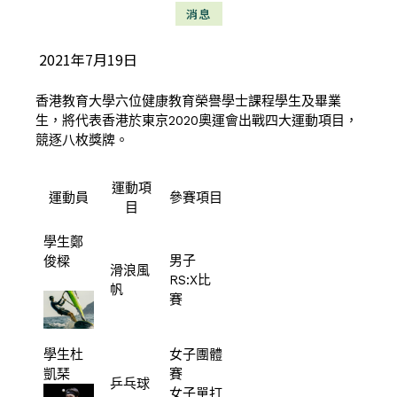
消息
2021年7月19日
香港教育大學六位健康教育榮譽學士課程學生及畢業
生，將代表香港於東京2020奧運會出戰四大運動項目，
競逐八枚獎牌。
運動項
運動員
參賽項目
目
學生鄭
男子
俊樑
滑浪風
RS:X比
帆
賽
學生杜
女子團體
凱琹
賽
乒乓球
女子單打