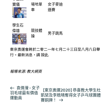
場地單
女子麥迪
寶儀
車
遜賽
學生石
競技體
偉雄
男子跳馬
操
東京奧運會將於二零二一年七月二十三日至八月八日舉
行。最新消息，請
按此
.
報導來源:
教大網頁
活
袁倩瀅 - 女子
[東京奧運2020] 恭喜教大學生杜
羽毛球最有價值
動
凱琹及李皓晴奪得女子乒乓球團體
運動員
导
賽銅牌！
航