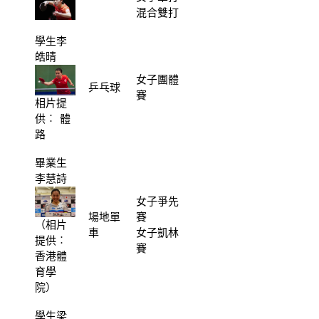
混合雙打
學生李
皓晴
女子團體
乒乓球
賽
相片提
供︰ 體
路
畢業生
李慧詩
女子爭先
場地單
賽
（相片
車
女子凱林
提供︰
賽
香港體
育學
院）
學生梁