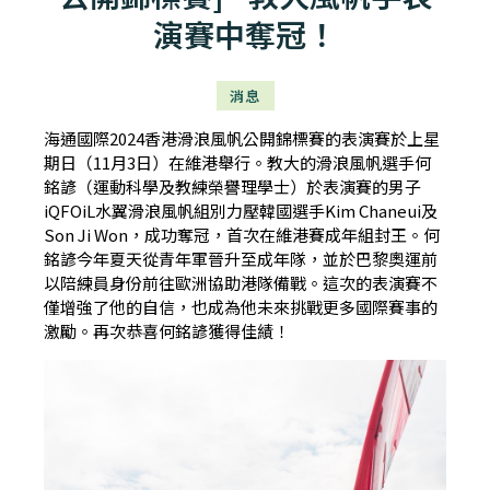
演賽中奪冠！
消息
海通國際2024香港滑浪風帆公開錦標賽的表演賽於上星
期日（11月3日）在維港舉行。教大的滑浪風帆選手何
銘諺（運動科學及教練榮譽理學士）於表演賽的男子
iQFOiL水翼滑浪風帆組別力壓韓國選手Kim Chaneui及
Son Ji Won，成功奪冠，首次在維港賽成年組封王。何
銘諺今年夏天從青年軍晉升至成年隊，並於巴黎奧運前
以陪練員身份前往歐洲協助港隊備戰。這次的表演賽不
僅增強了他的自信，也成為他未來挑戰更多國際賽事的
激勵。再次恭喜何銘諺獲得佳績！