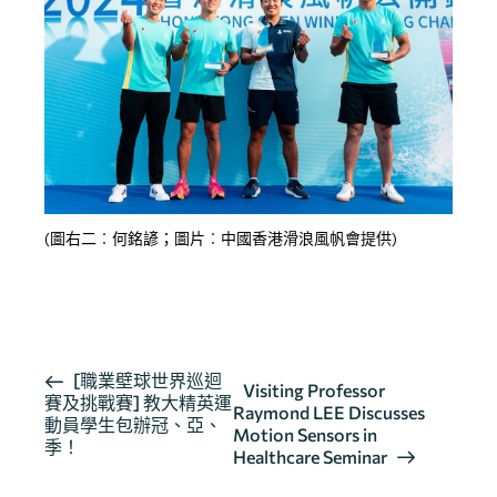
(圖右二︰何銘諺；圖片︰中國香港滑浪風帆會提供)
按此瀏覽有關報導
活
[職業壁球世界巡迴
Visiting Professor
賽及挑戰賽] 教大精英運
動
Raymond LEE Discusses
動員學生包辦冠、亞、
导
Motion Sensors in
季！
Healthcare Seminar
航