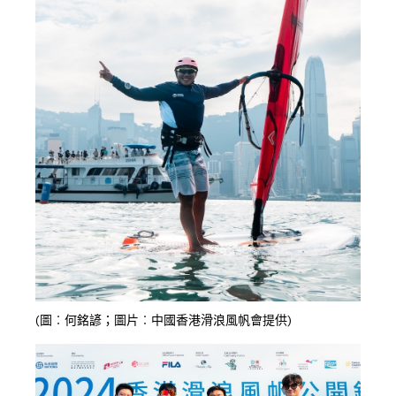
(圖︰何銘諺；圖片︰中國香港滑浪風帆會提供)