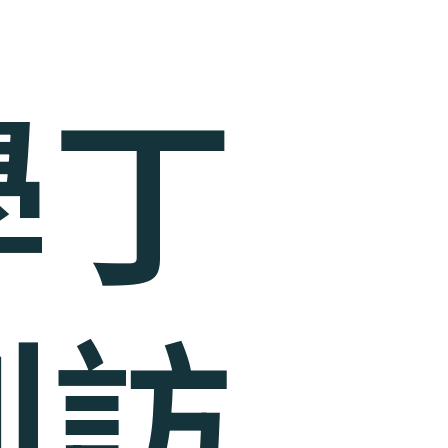
學丁
到訪