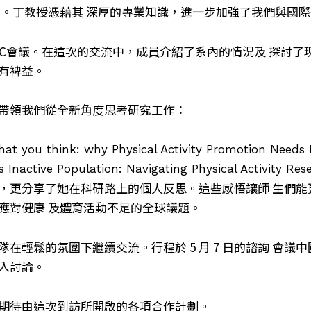
本系。丁教授憑藉其 深厚的專業知識，進一步加強了我們與國
DC會議。在這次的交流中，成員介紹了系內的情況及 探討了
有裨益。
帶領我們從全新角度思考研究工作：
at you think: why Physical Activity Promotion Needs
Inactive Population: Navigating Physical Activity Re
，更分享了她在科研路上的個人反思。這些感悟讓師 生們能
應對健康 及體育活動不足的全球議題。
在輕鬆的氛圍下繼續交流。行程於 5 月 7 日的諮詢 會議
入討論。
期待由這次到訪所開啟的各項合作計劃。