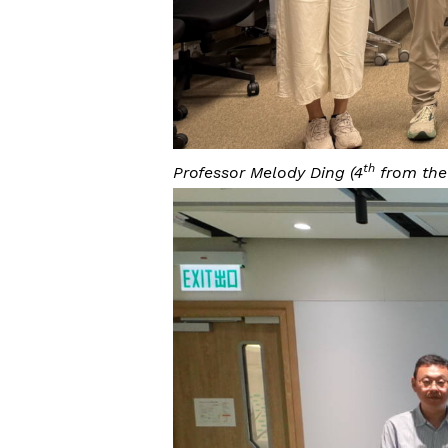
th
Professor Melody Ding (4
from the