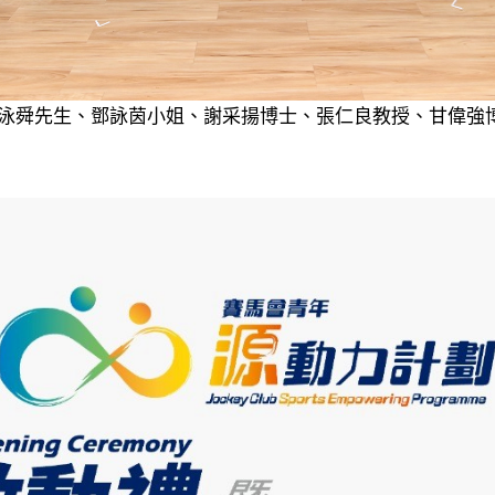
泳舜先生、鄧詠茵小姐、謝采揚博士、張仁良教授、甘偉強