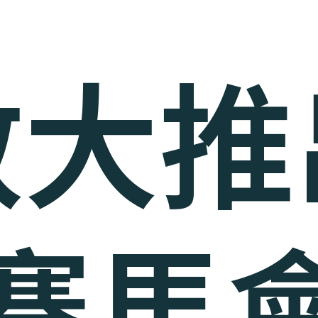
教大推
賽馬