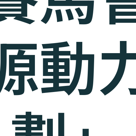
源動
劃」