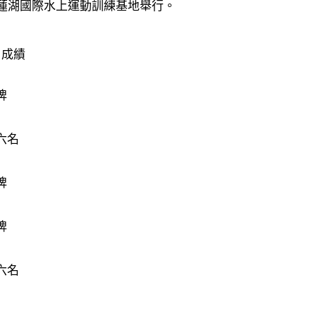
紅蓮湖國際水上運動訓練基地舉行。
成績
牌
六名
牌
牌
六名