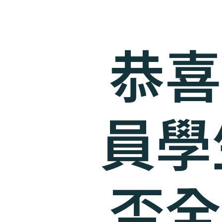
恭喜
員學
盃全