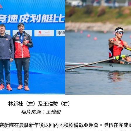
林新棟（左）及王瑋駿（右）
相片來源：王瑋駿
賽艇隊在農曆新年後返回內地積極備戰亞運會。隊伍在完成深