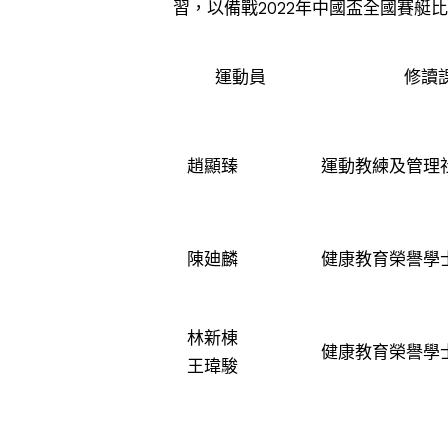
習，以備戰2022年中國盃全國賽艇
運動員
修讀
趙顯臻
運動教練及管理
陳廸麟
健康教育榮譽學
林新棟
健康教育榮譽學
王瑋駿
按此瀏覽有關報導