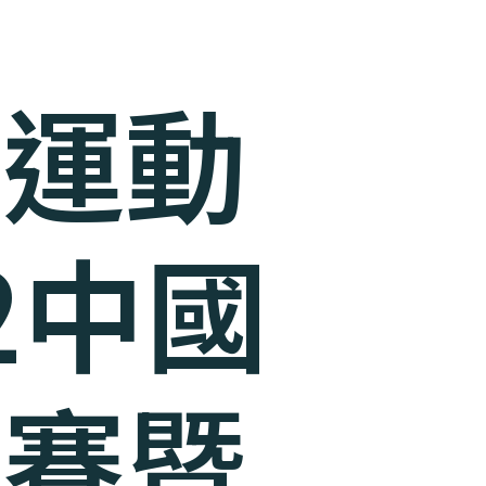
英運動
2中國
比賽暨