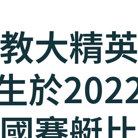
教大精
生於202
國賽艇