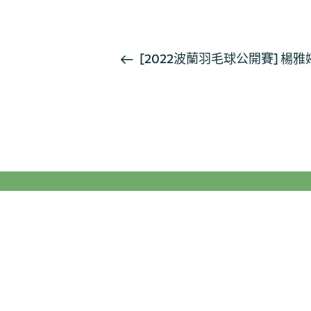
活
[2022波蘭羽毛球公開賽] 
動
导
航
聯絡我們
如果您對我們部門有任何疑問，請與我們聯絡。