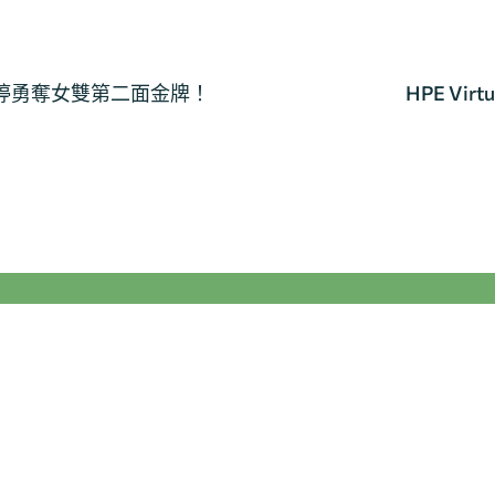
楊雅婷勇奪女雙第二面金牌！
HPE Virtu