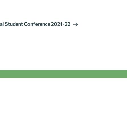
al Student Conference 2021-22
一般查詢