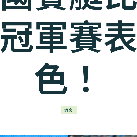
冠軍賽
色！
消息