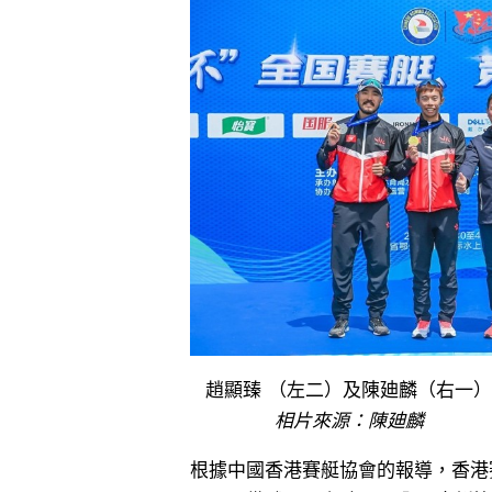
趙顯臻 （左二）及陳廸麟（右一）
相片來源：陳廸麟
根據中國香港賽艇協會的報導，香港