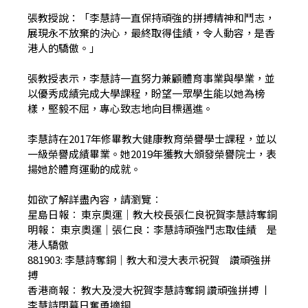
張教授說：「李慧詩一直保持頑強的拼搏精神和鬥志，
展現永不放棄的決心，最終取得佳績，令人動容，是香
港人的驕傲。」
張教授表示，李慧詩一直努力兼顧體育事業與學業，並
以優秀成績完成大學課程，盼望一眾學生能以她為榜
樣，堅毅不屈，專心致志地向目標邁進。
李慧詩在2017年修畢教大健康教育榮譽學士課程，並以
一級榮譽成績畢業。她2019年獲教大頒發榮譽院士，表
揚她於體育運動的成就。
如欲了解詳盡內容，請瀏覽︰
星島日報︰
東京奧運｜教大校長張仁良祝賀李慧詩奪銅
明報：
東京奧運｜張仁良：李慧詩頑強鬥志取佳績 是
港人驕傲
881903:
李慧詩奪銅｜教大和浸大表示祝賀 讚頑強拼
搏
香港商報︰
教大及浸大祝賀李慧詩奪銅 讚頑強拼搏
丨
李慧詩閉幕日奮勇摘銅