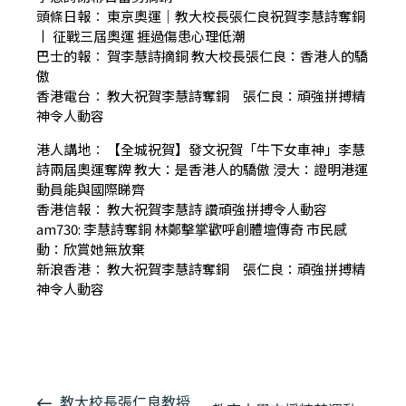
頭條日報︰
東京奧運｜教大校長張仁良祝賀李慧詩奪銅
丨
征戰三屆奧運 捱過傷患心理低潮
巴士的報︰
賀李慧詩摘銅 教大校長張仁良：香港人的驕
傲
香港電台︰
教大祝賀李慧詩奪銅 張仁良：頑強拼搏精
神令人動容
港人講地︰
【全城祝賀】發文祝賀「牛下女車神」李慧
詩兩屆奧運奪牌 教大：是香港人的驕傲 浸大：證明港運
動員能與國際睇齊
香港信報︰
教大祝賀李慧詩 讚頑強拼搏令人動容
am730:
李慧詩奪銅 林鄭擊掌歡呼創體壇傳奇 市民感
動：欣賞她無放棄
新浪香港︰
教大祝賀李慧詩奪銅 張仁良：頑強拼搏精
神令人動容
活
教大校長張仁良教授