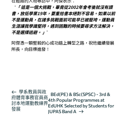
在體路的人物專訪中，阿傑表示：
‘
「 這是一個大挑戰，畢竟從2002年會考後就沒有讀
書，放低學業19年，要重拾書本絕對不容易。如果以前
不是運動員，在諸多挑戰面前可能早已被壓垮。運動員
生涯讓我學識堅持，遇到困難的時候要尋求方法解決，
不是選擇逃避。 」
’
阿傑憑一顆堅毅的心成功踏上轉型之路，祝他繼續發展
所長，向目標進發！
按此瀏覽有關報導
活
學系教員與政
BEd(PE) & BSc(SPSC) - 3rd &
府體育事務官員商
動
4th Popular Programmes at
討本地運動教練界
导
EdUHK Selected by Students for
發展
JUPAS Band A
航