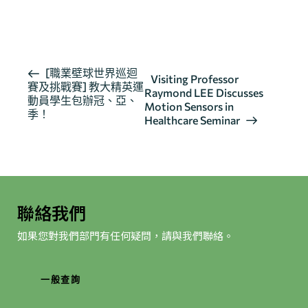
按此瀏覽有關報導
活
[職業壁球世界巡迴
Visiting Professor
賽及挑戰賽] 教大精英運
動
Raymond LEE Discusses
動員學生包辦冠、亞、
导
Motion Sensors in
季！
Healthcare Seminar
航
聯絡我們
如果您對我們部門有任何疑問，請與我們聯絡。
一般查詢