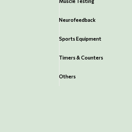
Muscle Testing
Neurofeedback
Sports Equipment
Timers & Counters
Others