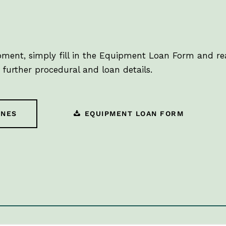
ipment, simply fill in the Equipment Loan Form and 
 further procedural and loan details.
INES
EQUIPMENT LOAN FORM