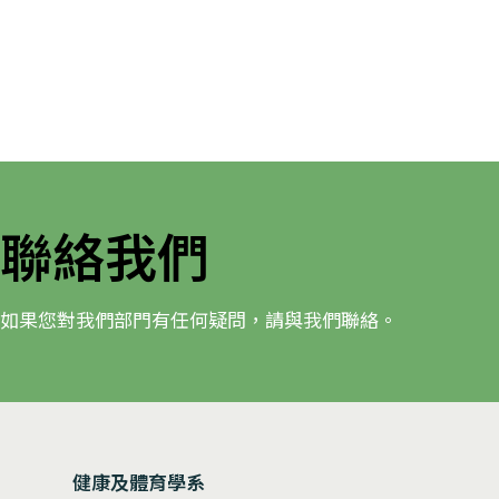
聯絡我們
如果您對我們部門有任何疑問，請與我們聯絡。
健康及體育學系