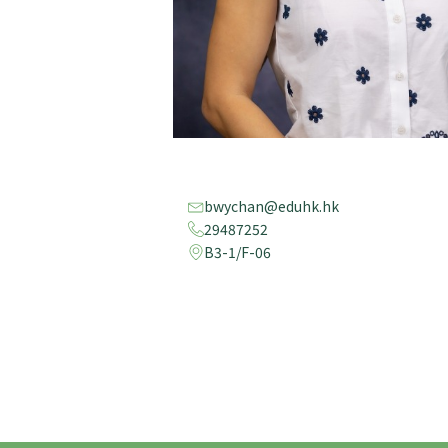
bwychan@eduhk.hk
29487252
B3-1/F-06