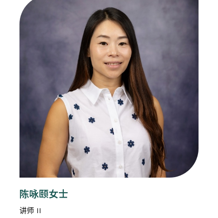
陈咏颐女士
讲师 II