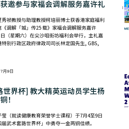
系获邀参与家福会调解服务嘉许礼
夏秀祯教授与助理教授柯培丽博士获香港家庭福利
《调解「城」传25 载》家福会调解服务嘉许
月11日（星期六）在尖沙咀街坊福利会举行，主礼嘉
特别行政区政府律政司司长林定国先生, GBS,
年7月9日
路世界杯] 教大精英运动员学生杨
两铜！
莹（就读健康教育荣誉学士课程）于7月4至9日
四届武术套路世界杯」中勇夺一金两铜佳绩。