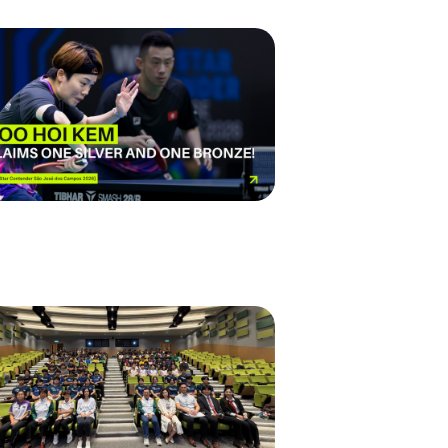
航
导
航