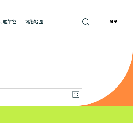
问题解答
网络地图
簡
登录
视
活
列
动
图
表
视
导
图