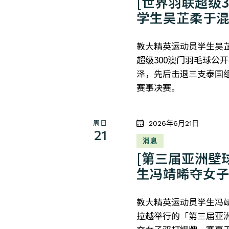
[世界羽联超级3
学生吴芷柔于
教大精英运动员学生吴
超级300澳门羽毛球公
泽，先后击退三支泰国组
赛事决赛。
周日
2026年6月21日
21
消息
[第三届亚洲壁
生冯靖晞夺女
教大精英运动员学生冯
拉越举行的「第三届亚