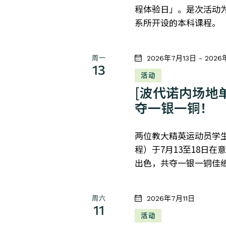
程体验日」。是次活动
系所开设的本科课程。
周一
2026年7月13日
-
2026
13
活动
[波代诺内场地
夺一银一铜！
两位教大精英运动员学
程）于7月13至18日
出色，共夺一银一铜佳
周六
2026年7月11日
11
活动