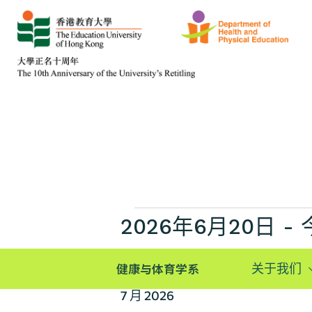
2026年6月20日
 - 
选
健康与体育学系
关于我们
择
日
7 月 2026
期