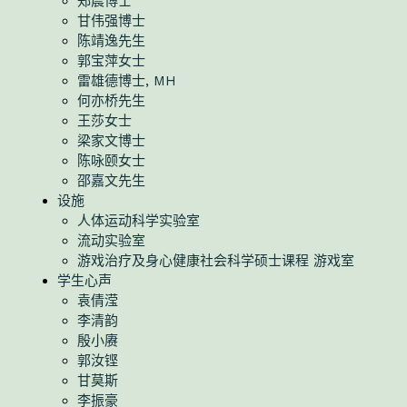
郑晨博士
甘伟强博士
陈靖逸先生
郭宝萍女士
雷雄德博士, MH
何亦桥先生
王莎女士
梁家文博士
陈咏颐女士
邵嘉文先生
设施
人体运动科学实验室
流动实验室
游戏治疗及身心健康社会科学硕士课程 游戏室
学生心声
袁倩滢
李清韵
殷小赓
郭汝铿
甘莫斯
李振豪