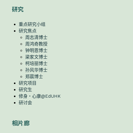
研究
重点研究小组
研究焦点
周志清博士
周鸿奇教授
钟明恩博士
梁家文博士
柯培丽博士
孙风华博士
郑晨博士
研究项目
研究生
修身・心康@EdUHK
研讨会
相片廊