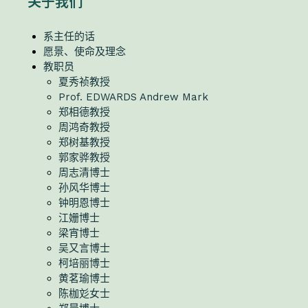
关于我们
系主任的话
愿景、使命及理念
教职员
夏秀祯教授
Prof. EDWARDS Andrew Mark
郑相德教授
周鸿奇教授
郑树基教授
郭家骅教授
周志清博士
孙风华博士
钟明恩博士
江姗博士
梁宵博士
吴又言博士
柯培丽博士
黄茗瑜博士
陈枷彣女士