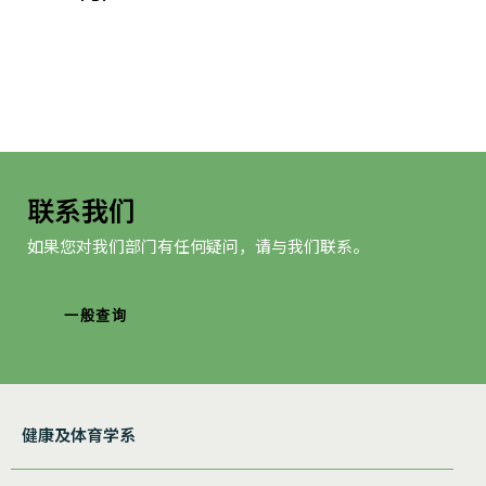
联系我们
如果您对我们部门有任何疑问，请与我们联系。
一般查询
健康及体育学系