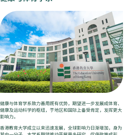
健康与体育学系致力善用既有优势，期望进一步发展成体育、
健康及运动科学的枢纽，于地区和国际上备受肯定，发挥更大
影响力。
香港教育大学成立以来迅速发展，全球影响力日渐增加，身为
其中一分子，本学系期望推动开展更多研究、促使政策成形，