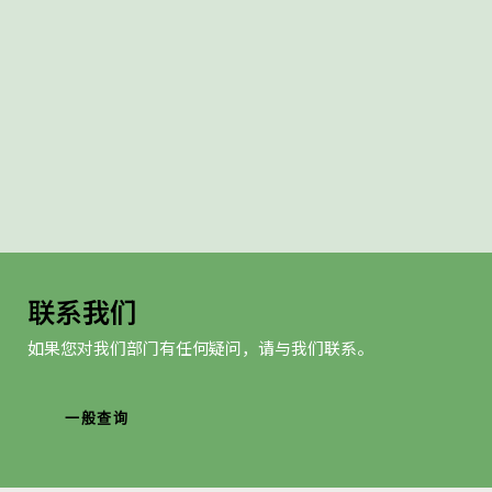
全球参与
合作：持续与不同学科和界别领域合作，以凝聚
集体智慧，解决复杂问题。
相关性：务求适时回应现实世界的需要，针对本
地和国际的急切关注。
联系我们
如果您对我们部门有任何疑问，请与我们联系。
一般查询