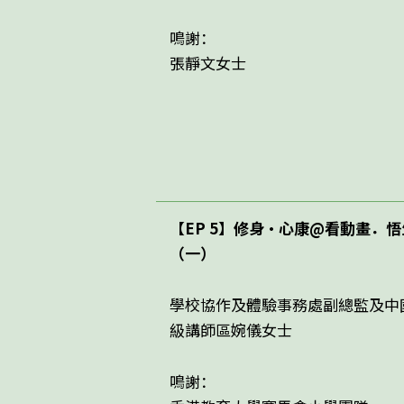
鳴謝：
張靜文女士
【EP 5】修身・心康@看動畫．
（一）
學校協作及體驗事務處副總監及中
級講師區婉儀女士
鳴謝：