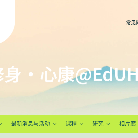
常见
修身・心康@EdUH
最新消息与活动
课程
研究
相片廊