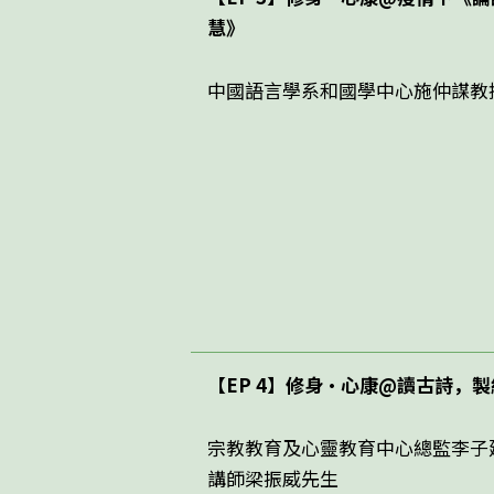
慧》
中國語言學系和國學中心施仲謀教
【EP 4】修身・心康@讀古詩，
宗教教育及心靈教育中心總監李子
講師梁振威先生