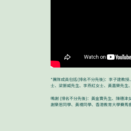
*團隊成員包括(排名不分先後)：李子建教
士、梁振威先生、李燕紅女士、黃嘉樂先生
鳴謝 (排名不分先後)：黃金寶先生、陳穗
謝樂思同學、黃橋同學、香港教育大學賽馬