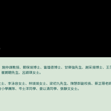
授、施仲謀教授、鄭保瑛博士、雷雄德博士、甘偉強先生、謝采揚博士、
、崔朗聰先生、呂穎琪女士。
津女士、李泳容女士、林瑛瑛女士、梁初九先生、陳慧群副校長、蔡芷珊老
會小學團隊、岑士洋同學、晏以清同學、張靜文女士。