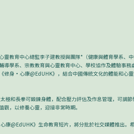
心靈教育中心總監李子建教授與團隊*（健康與體育學系、
輔導學系、宗教教育與心靈教育中心、學校協作及體驗事務
《修身・心康@EdUHK》，結合中國傳統文化的體能和心
太極和長拳可鍛鍊身體，配合壓力評估及作息管理，可調節
值觀，以修養心靈，迎接非常時期。
心康@EdUHK》生命教育短片，將分批於社交媒體推出。