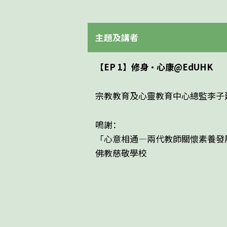
主題及講者
【EP 1】修身・心康@EdUHK
宗教教育及心靈教育中心總監李子
鳴謝：
「心意相通—兩代教師關懷素養發
佛教慈敬學校