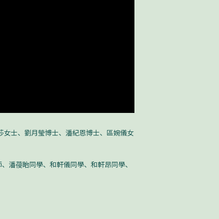
王莎女士、劉月瑩博士、潘紀恩博士、區婉儀女
師、潘葠眙同學、和軒儀同學、和軒昂同學、