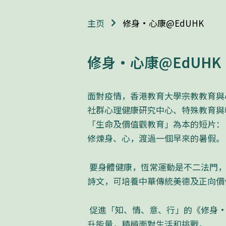
修身・心康@EdUHK
主页
修身・心康@EdUHK
面對疫情，香港教育大學宗教教育與
社群心理健康研究中心、特殊教育與
「生命及價值觀教育」為本的短片：
修煉身、心，渡過一個早來的暑假。
要身體健康，恆常運動是不二法門，
詩文，可培養中華傳統美德及正向價
促進「知、情、意、行」的《修身・
升能量，積極面對生活和挑戰。