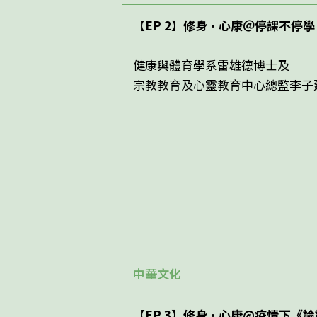
【EP 2】修身・心康＠停課不停學
健康與體育學系雷雄德博士及
宗教教育及心靈教育中心總監李子
中華文化
【EP 3】修身・心康@疫情下《