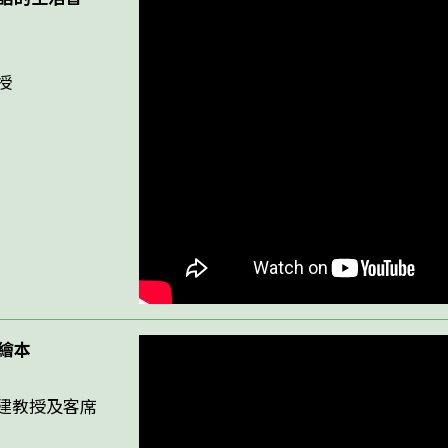
授
製繪本
建教授及客席