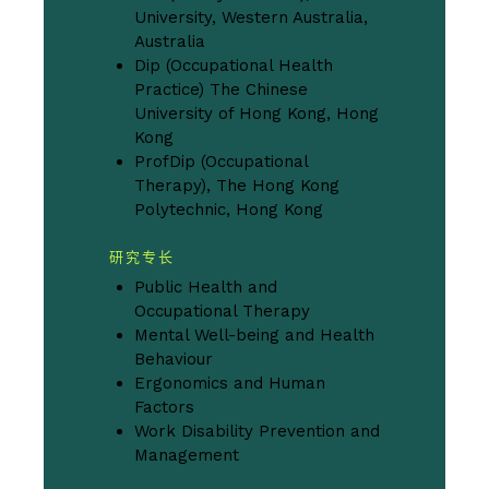
University, Western Australia,
Australia
Dip (Occupational Health
Practice) The Chinese
University of Hong Kong, Hong
Kong
ProfDip (Occupational
Therapy), The Hong Kong
Polytechnic, Hong Kong
研究专长
Public Health and
Occupational Therapy
Mental Well-being and Health
Behaviour
Ergonomics and Human
Factors
Work Disability Prevention and
Management