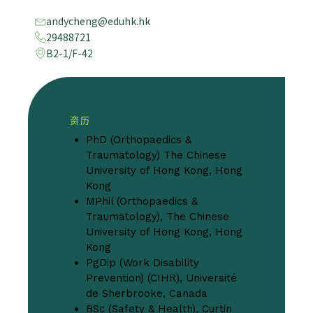
andycheng@eduhk.hk
29488721
B2-1/F-42
资历
PhD (Orthopaedics &
Traumatology) The Chinese
University of Hong Kong, Hong
Kong
MPhil (Orthopaedics &
Traumatology), The Chinese
University of Hong Kong, Hong
Kong
PgDip (Work Disability
Prevention) (CIHR), Université
de Sherbrooke, Canada
BSc (Safety & Health), Curtin