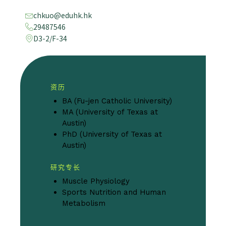
chkuo@eduhk.hk
29487546
D3-2/F-34
资历
BA (Fu-jen Catholic University)
MA (University of Texas at
Austin)
PhD (University of Texas at
Austin)
研究专长
Muscle Physiology
Sports Nutrition and Human
Metabolism