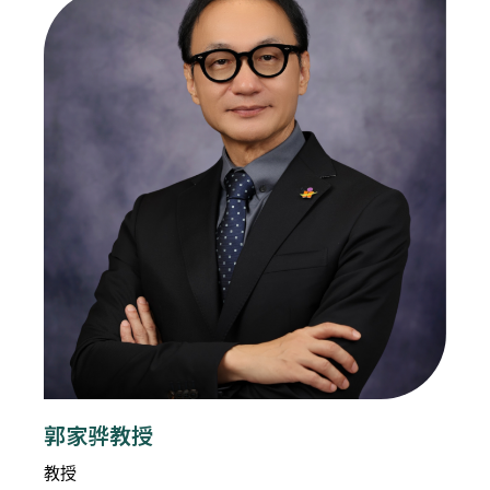
郭家骅教授
教授