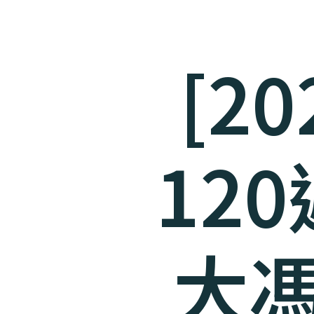
[2
12
大馮