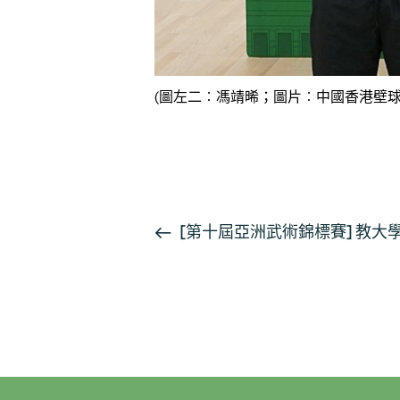
(圖左二︰馮靖晞；圖片︰中國香港壁球
報導 1
報導 2
活
[第十屆亞洲武術錦標賽] 教大
動
导
航