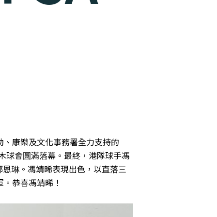
！
助、康樂及文化事務署全力支持的
九龍木球會圓滿落幕。最終，港隊球手馮
手鄺恩琳。馮靖晞表現出色，以直落三
賽冠軍。恭喜馮靖晞！