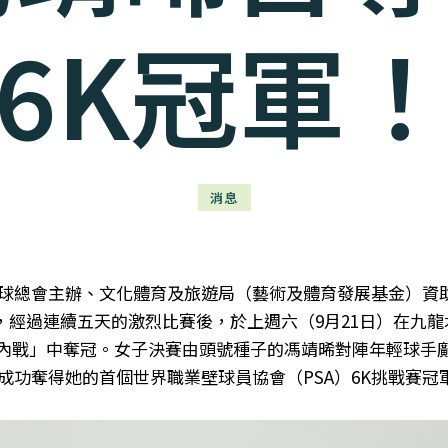
6K冠軍
消息
球總會主辦、文化體育及旅遊局（藝術及體育發展基金）資
盃」，經過連續五天的激烈比賽後，於上週六（9月21日）在
「港隊內戰」中奪冠。女子決賽由頭號種子的馮靖晞對陣年輕球
擊敗鄺恩琳，成功奪得她的首個世界職業壁球員協會（PSA）6K挑戰