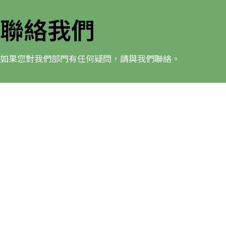
聯絡我們
如果您對我們部門有任何疑問，請與我們聯絡。
健康及體育學系
香港教育大學（EdUHK）大埔校園
+852 2948 7994
hpe@eduhk.hk