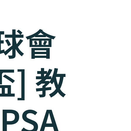
木球會
] 教
PSA