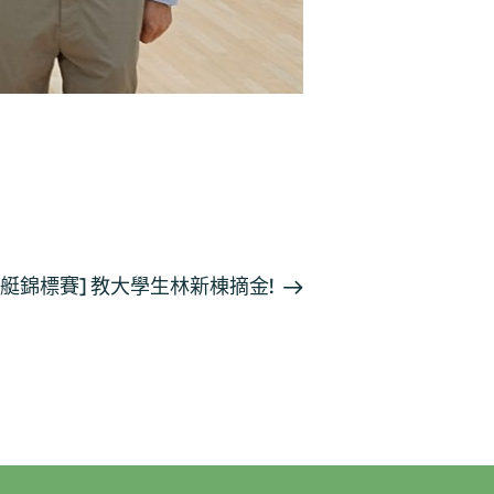
賽艇錦標賽] 教大學生林新棟摘金!