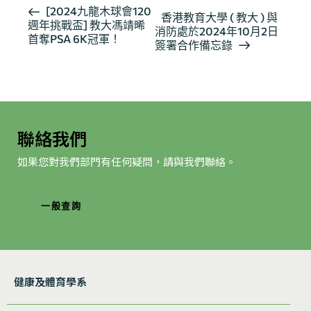
活
[2024九龍木球會120
香港教育大學 ( 教大 ) 與
週年挑戰盃] 教大馮靖晞
動
消防處於2024年10月2日
首奪PSA 6K冠軍！
导
簽署合作備忘錄
航
聯絡我們
如果您對我們部門有任何疑問，請與我們聯絡。
一般查詢
健康及體育學系