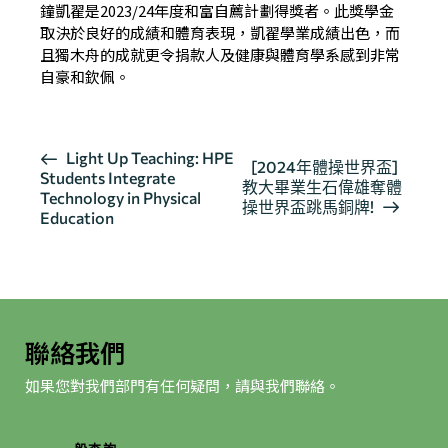
鐘凱翟是2023/24年度和富自薦計劃得獎者。此獎學金
取決於良好的成績和體育表現，凱翟學業成績出色，而
且獨木舟的成就更令捐款人及健康與體育學系感到非常
自豪和欽佩。
活
Light Up Teaching: HPE
[2024年體操世界盃]
Students Integrate
動
教大畢業生石偉雄奪體
Technology in Physical
导
操世界盃跳馬銅牌!
Education
航
聯絡我們
如果您對我們部門有任何疑問，請與我們聯絡。