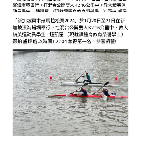
濱海堤壩舉行。在混合公開雙人K2 16公里中，教大精英運
動員學生 - 鍾凱翟 （現就讀體育教育榮譽學士）夥拍 盧瑋
珞 以時間1:22:04 奪得第一名。恭喜凱翟!
「新加坡獨木舟馬拉松賽2024」於1月20日至21日在新
加坡濱海堤壩舉行。在混合公開雙人K2 16公里中，教大
精英運動員學生 - 鍾凱翟 （現就讀體育教育榮譽學士）
夥拍 盧瑋珞 以時間1:22:04 奪得第一名。恭喜凱翟!