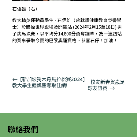
石偉雄（右）
教大精英運動員學生 - 石偉雄（曾就讀健康教育榮譽學
士）於體操世界盃埃及開羅站 (2024年2月15至18日) 男
子跳馬決賽，以平均分14.800分勇奪銅牌，為一連四站
的賽事爭取今夏的巴黎奧運資格。恭喜石仔！加油！
按此瀏覽有關報導
活
[新加坡獨木舟馬拉松賽2024]
校友新春賀歲足
教大學生鍾凱翟奪取佳績!
動
球友誼賽
导
航
聯絡我們