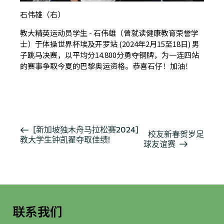
石伟雄（右）
教大精英运动员学生 - 石伟雄（曾就读健康教育荣誉学
士）于体操世界杯埃及开罗站 (2024年2月15至18日) 男
子跳马决赛，以平均分14.800分勇夺铜牌，为一连四站
的赛事争取今夏的巴黎奥运资格。恭喜石仔！加油！
按此浏览有关报导
活
[新加坡独木舟马拉松赛2024]
校友新春贺岁足
教大学生钟凯翟夺取佳绩!
动
球友谊赛
导
航
联系我们