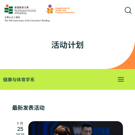
活动计划
健康与体育学系
视
活
Latest News
列
动
选
图
表
择
视
导
日
最新发表活动
图
航
期
导
航
7 月
25
2026