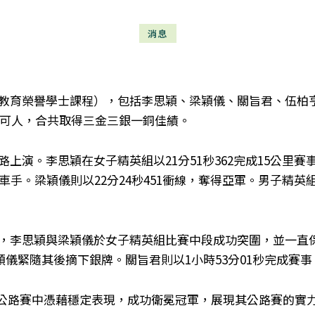
消息
教育榮譽學士課程），包括李思穎、梁穎儀、關旨君、伍柏亨及
現可人，合共取得三金三銀一銅佳績。
上演。李思穎在女子精英組以21分51秒362完成15公里
手。梁穎儀則以22分24秒451衝線，奪得亞軍。男子精英組方
，李思穎與梁穎儀於女子精英組比賽中段成功突圍，並一直
梁穎儀緊隨其後摘下銀牌。關旨君則以1小時53分01秒完成賽
個人公路賽中憑藉穩定表現，成功衛冕冠軍，展現其公路賽的實