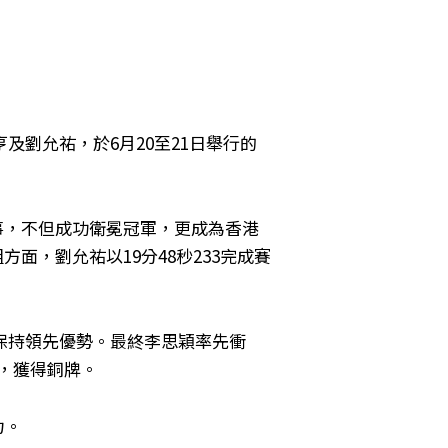
劉允祐，於6月20至21日舉行的
賽事，不但成功衛冕冠軍，更成為香港
面，劉允祐以19分48秒233完成賽
保持領先優勢。最終李思穎率先衝
事，獲得銅牌。
力。