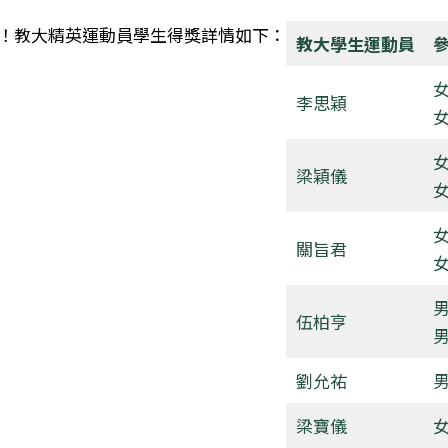
！
教大精英運動員學生得獎詳情如下：
教大學生運動員
女
李思穎
女
女
梁穎儀
女
女
關旨君
女
男
伍柏亨
男
劉允祐
男
梁寶儀
女