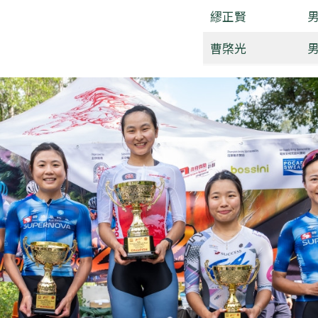
繆正賢
男
曹棨光
男