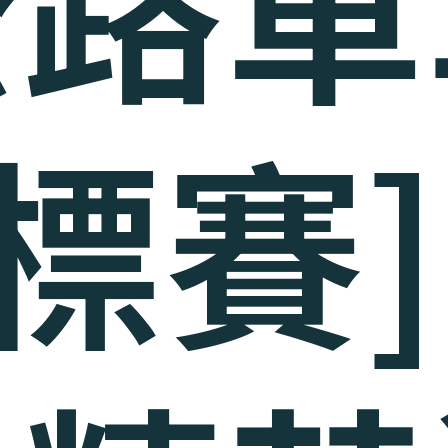
公路單
標賽]