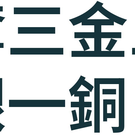
奪三金
銀一銅