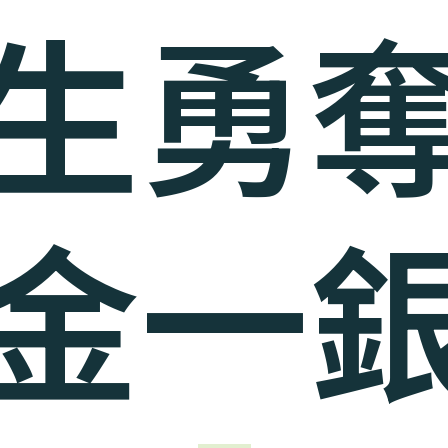
生勇
金一