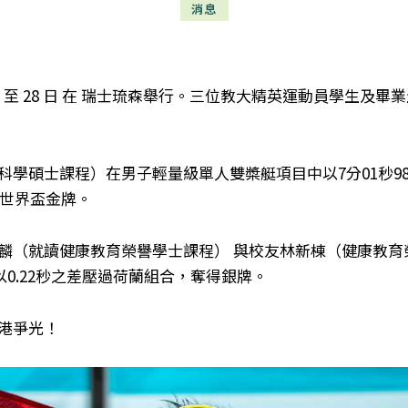
消息
 26 至 28 日 在 瑞士琉森舉行。三位教大精英運動員學生
科學碩士課程）在男子輕量級單人雙槳艇項目中以7分01秒9
得世界盃金牌。
麟（就讀健康教育榮譽學士課程） 與校友林新棟（健康教育
以0.22秒之差壓過荷蘭組合，奪得銀牌。
港爭光！