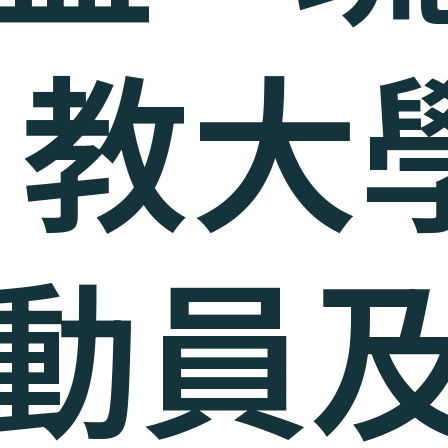
] 教大
動員