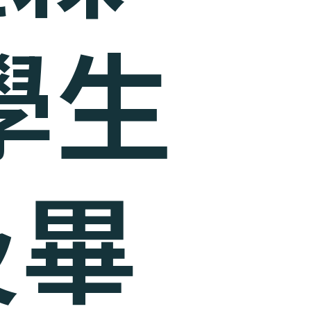
學生
及畢