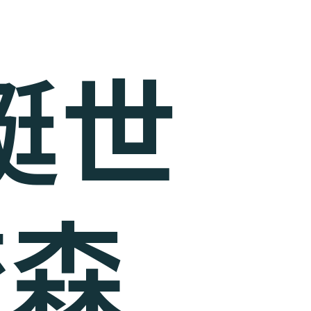
賽艇世
琉森