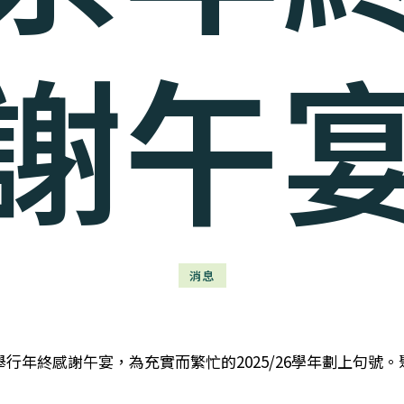
謝午
消息
日舉行年終感謝午宴，為充實而繁忙的2025/26學年劃上句