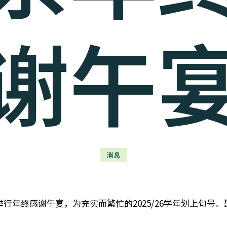
谢午
消息
日举行年终感谢午宴，为充实而繁忙的2025/26学年划上句