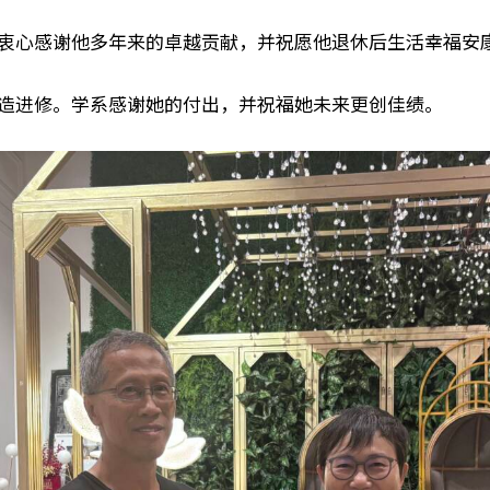
衷心感谢他多年来的卓越贡献，并祝愿他退休后生活幸福安
造进修。学系感谢她的付出，并祝福她未来更创佳绩。